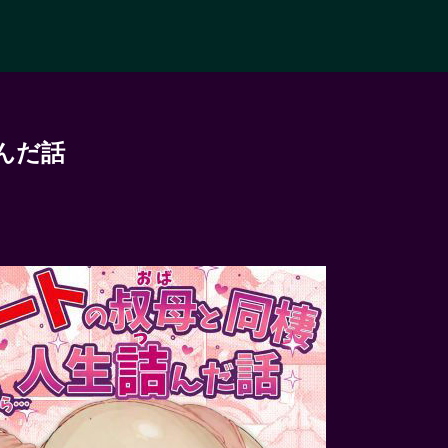
】
んだ話