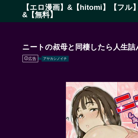
【エロ漫画】&【hitomi】【フル
&【無料】
ニートの叔母と同棲したら人生詰
広告
アヤカシノイチ