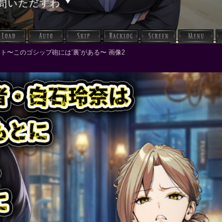
ウト〜このゴシップ砲には’裏’がある〜 画像2