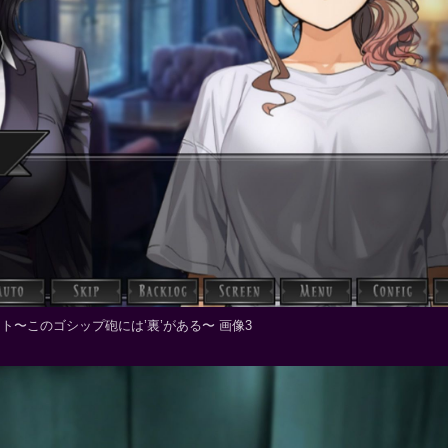
ウト〜このゴシップ砲には’裏’がある〜 画像3