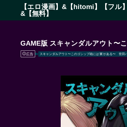
【エロ漫画】&【hitomi】【フル
&【無料】
GAME版 スキャンダルアウト〜
広告
スキャンダルアウト〜このゴシップ砲には’裏’がある〜
世田