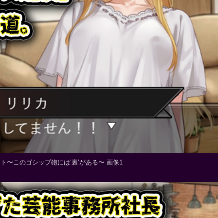
ウト〜このゴシップ砲には’裏’がある〜 画像1