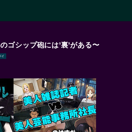
】
このゴシップ砲には’裏’がある〜
パイ